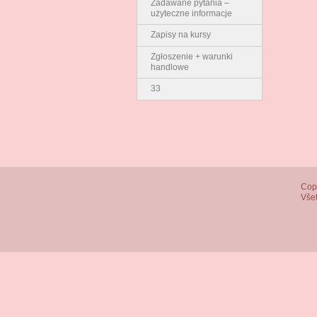
Zadawane pytania –
użyteczne informacje
Zapisy na kursy
Zgłoszenie + warunki
handlowe
33
Cop
Všet