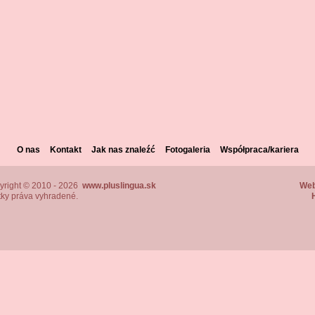
O nas
Kontakt
Jak nas znaleźć
Fotogaleria
Współpraca/kariera
yright © 2010 - 2026
www.pluslingua.sk
Web
ky práva vyhradené.